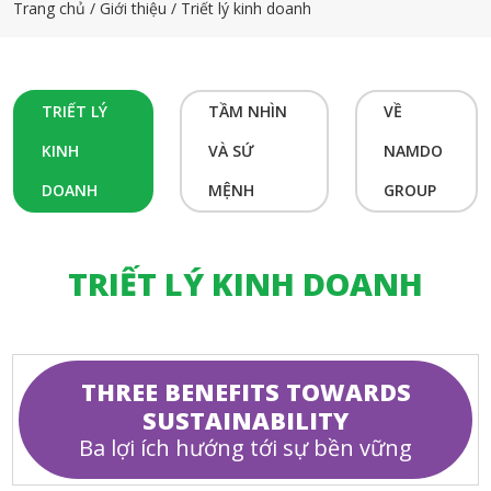
Trang chủ
Giới thiệu
Triết lý kinh doanh
TRIẾT LÝ
TẦM NHÌN
VỀ
KINH
VÀ SỨ
NAMDO
DOANH
MỆNH
GROUP
TRIẾT LÝ KINH DOANH
THREE BENEFITS TOWARDS
SUSTAINABILITY
Ba lợi ích hướng tới sự bền vững